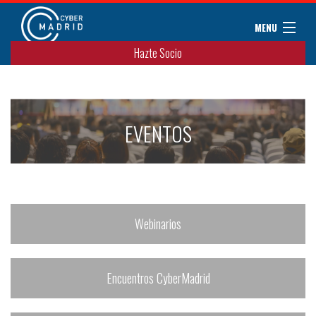
MENU
Hazte Socio
Sobre CyberMadrid
Eventos / Cursos
Noticias
EVENTOS
Convenios
Miembros
Colaboradores
Contacto
Webinarios
Encuentros CyberMadrid