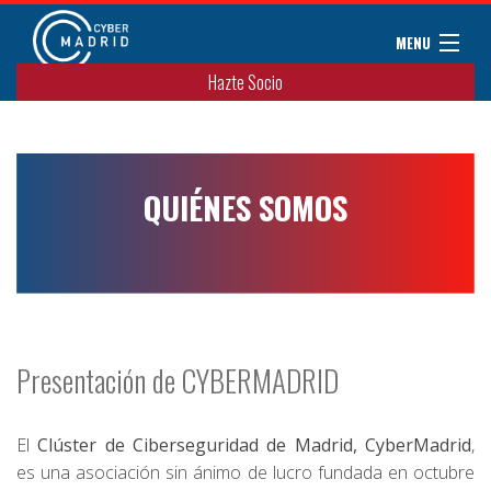
MENU
Hazte Socio
Sobre CyberMadrid
Eventos / Cursos
Noticias
QUIÉNES SOMOS
Convenios
Miembros
Colaboradores
Contacto
Presentación de CYBERMADRID
El
Clúster de Ciberseguridad de Madrid, CyberMadrid
,
es una asociación sin ánimo de lucro fundada en octubre