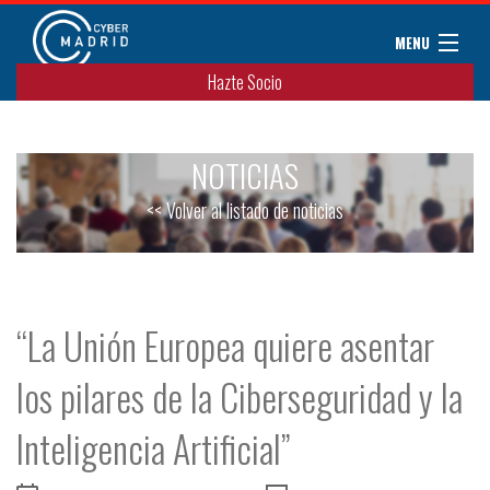
MENU
Hazte Socio
Sobre CyberMadrid
Eventos / Cursos
NOTICIAS
Noticias
Convenios
<< Volver al listado de noticias
Miembros
Colaboradores
Contacto
“La Unión Europea quiere asentar
los pilares de la Ciberseguridad y la
Inteligencia Artificial”