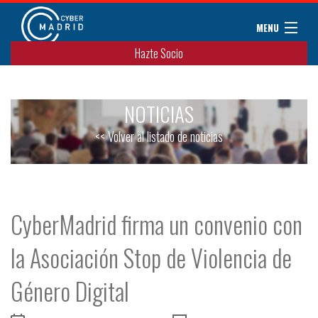
MENU
Hazte Socio
Sobre CyberMadrid
Eventos / Cursos
NOTICIAS
Noticias
Convenios
<< Volver al listado de noticias
Miembros
Colaboradores
Contacto
CyberMadrid firma un convenio con
la Asociación Stop de Violencia de
Género Digital