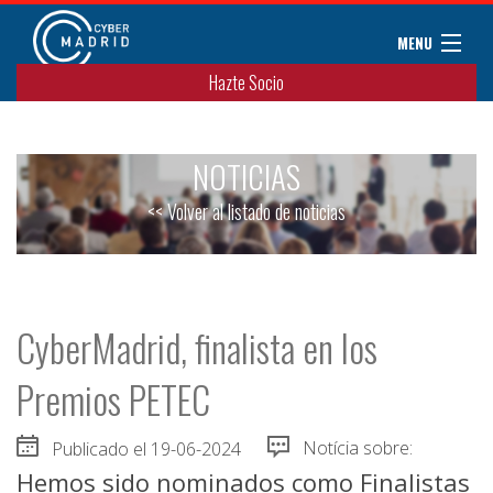
MENU
Hazte Socio
Sobre CyberMadrid
Eventos / Cursos
NOTICIAS
Noticias
Convenios
<< Volver al listado de noticias
Miembros
Colaboradores
Contacto
CyberMadrid, finalista en los
Premios PETEC
Publicado el 19-06-2024
Notícia sobre:
Hemos sido nominados como Finalistas