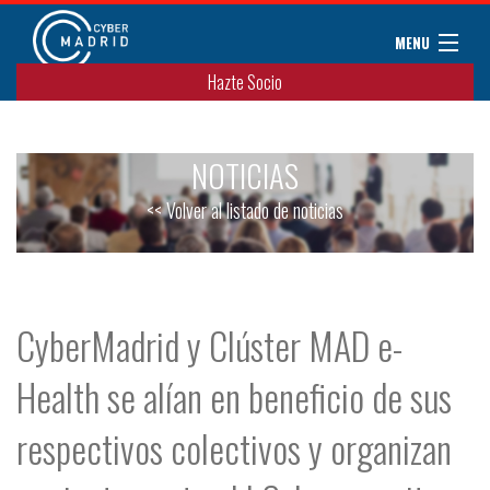
MENU
Hazte Socio
Sobre CyberMadrid
Eventos / Cursos
NOTICIAS
Noticias
Convenios
<< Volver al listado de noticias
Miembros
Colaboradores
Contacto
CyberMadrid y Clúster MAD e-
Health se alían en beneficio de sus
respectivos colectivos y organizan