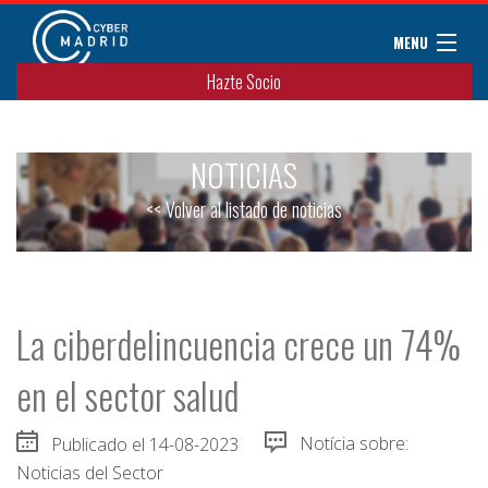
MENU
Hazte Socio
Sobre CyberMadrid
Eventos / Cursos
NOTICIAS
Noticias
Convenios
<< Volver al listado de noticias
Miembros
Colaboradores
Contacto
La ciberdelincuencia crece un 74%
en el sector salud
Publicado el 14-08-2023
Notícia sobre:
Noticias del Sector