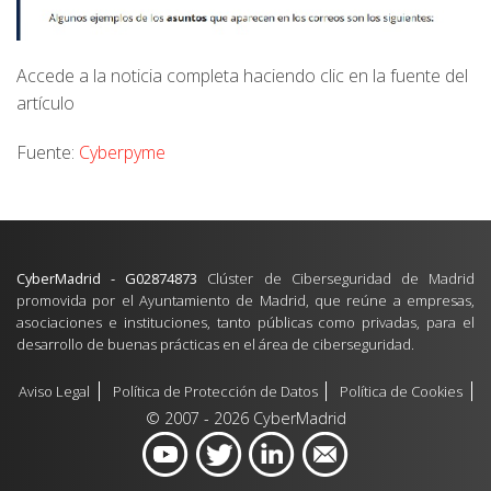
Accede a la noticia completa haciendo clic en la fuente del
artículo
Fuente:
Cyberpyme
CyberMadrid - G02874873
Clúster de Ciberseguridad de Madrid
promovida por el Ayuntamiento de Madrid, que reúne a empresas,
asociaciones e instituciones, tanto públicas como privadas, para el
desarrollo de buenas prácticas en el área de ciberseguridad.
Aviso Legal
Política de Protección de Datos
Política de Cookies
© 2007 - 2026 CyberMadrid