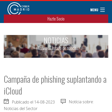
MENU
Hazte Socio
Sobre CyberMadrid
Eventos / Cursos
NOTICIAS
Noticias
Convenios
<< Volver al listado de noticias
Miembros
Colaboradores
Contacto
Campaña de phishing suplantando a
iCloud
Publicado el 14-08-2023
Notícia sobre:
Noticias del Sector