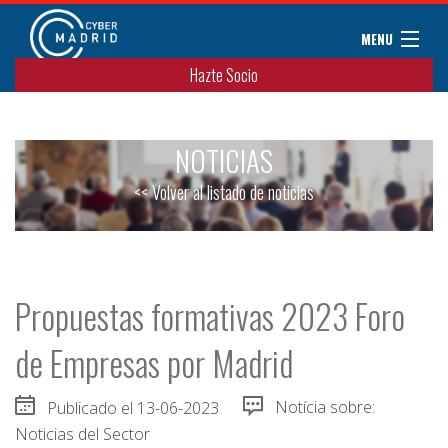
MENU
Hazte Socio
Sobre CyberMadrid
Eventos / Cursos
NOTICIAS
Noticias
Convenios
<< Volver al listado de noticias
Miembros
Colaboradores
Contacto
Propuestas formativas 2023 Foro
de Empresas por Madrid
Publicado el 13-06-2023
Notícia sobre:
Noticias del Sector