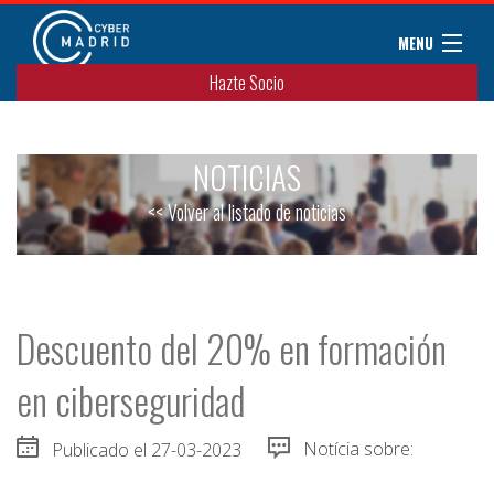
MENU
Hazte Socio
Sobre CyberMadrid
Eventos / Cursos
NOTICIAS
Noticias
Convenios
<< Volver al listado de noticias
Miembros
Colaboradores
Contacto
Descuento del 20% en formación
en ciberseguridad
Publicado el 27-03-2023
Notícia sobre: